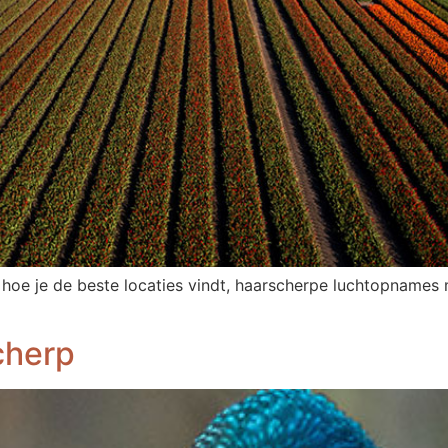
hoe je de beste locaties vindt, haarscherpe luchtopnames m
cherp