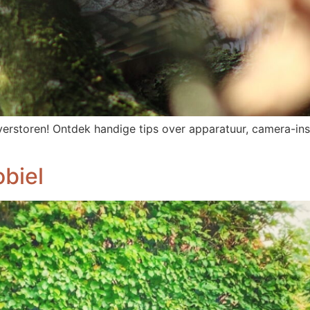
verstoren! Ontdek handige tips over apparatuur, camera-ins
obiel