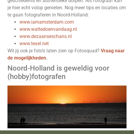
geschiedenis en authentieke dorpen. Als fotograaf kan
je hier echt volop genieten. Nog meer tips en locaties om
te gaan fotograferen in Noord-Holland:
www.iamamsterdam.com
www.wattedoenvandaag.nl
www.dezaanseschans.nl
www.texel.net
Wil jij ook je foto’s laten zien op Fotosquad?
Vraag naar
de mogelijkheden
.
Noord-Holland is geweldig voor
(hobby)fotografen