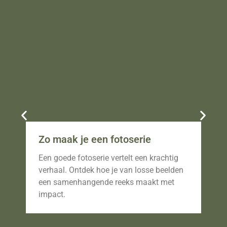
Zo maak je een fotoserie
Fo
br
Een goede fotoserie vertelt een krachtig
Ont
verhaal. Ontdek hoe je van losse beelden
vas
een samenhangende reeks maakt met
dwi
impact.
fot