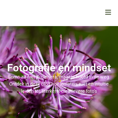
Fotografie en mindset
Soms zit niet je camera, maar je hoofd in de weg.
Ontdek in deze blog hoe loslaten, rust en intuïtie
leiden tot sterkere, creatievere foto's