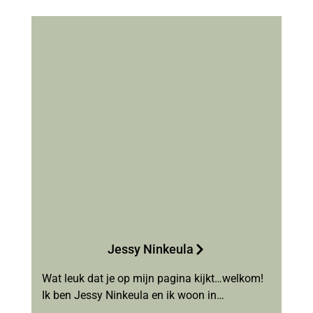
Jessy Ninkeula
Wat leuk dat je op mijn pagina kijkt…welkom!
Ik ben Jessy Ninkeula en ik woon in…