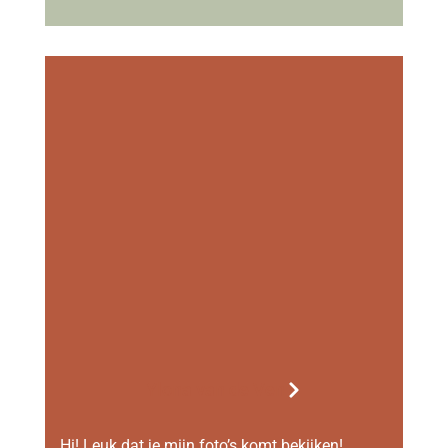
Ylona van de Ven
Hi! Leuk dat je mijn foto’s komt bekijken!