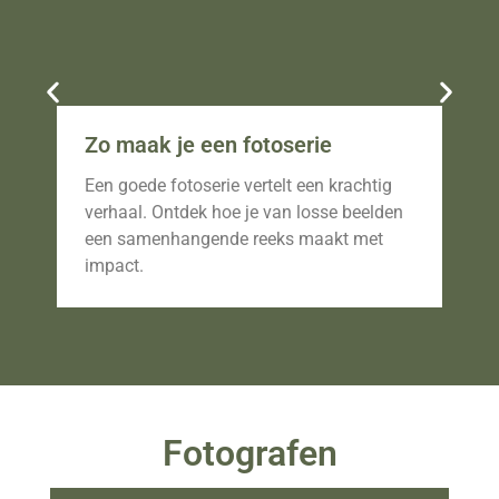
Zo maak je een fotoserie
Fo
br
Een goede fotoserie vertelt een krachtig
Ont
verhaal. Ontdek hoe je van losse beelden
vas
een samenhangende reeks maakt met
dwi
impact.
fot
Fotografen