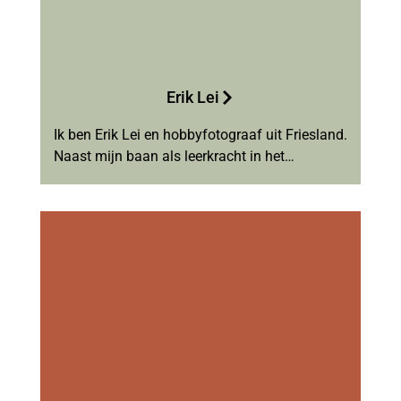
Erik Lei
Ik ben Erik Lei en hobbyfotograaf uit Friesland.
Naast mijn baan als leerkracht in het…