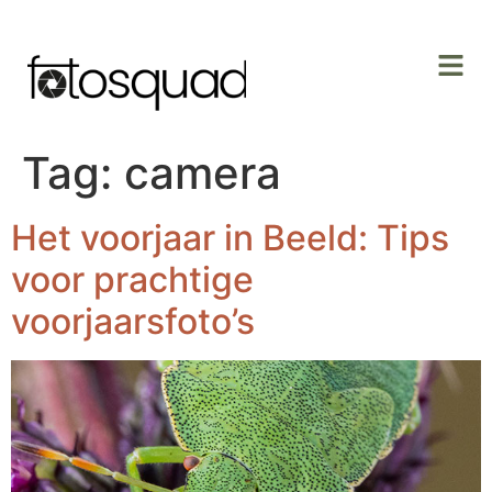
Tag:
camera
Het voorjaar in Beeld: Tips
voor prachtige
voorjaarsfoto’s