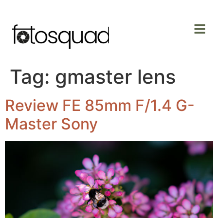
Tag:
gmaster lens
Review FE 85mm F/1.4 G-
Master Sony