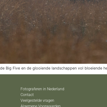
e Big Five en de glooiende landschappen vol bloeiende he
Fotograferen in Nederland
Contact
Veelgestelde vragen
Algemene Voorwaarden