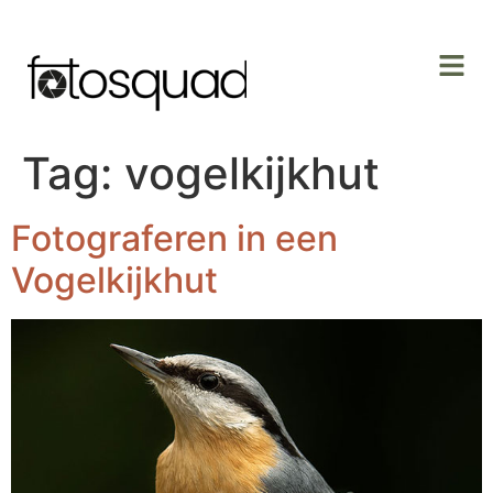
Tag:
vogelkijkhut
Fotograferen in een
Vogelkijkhut