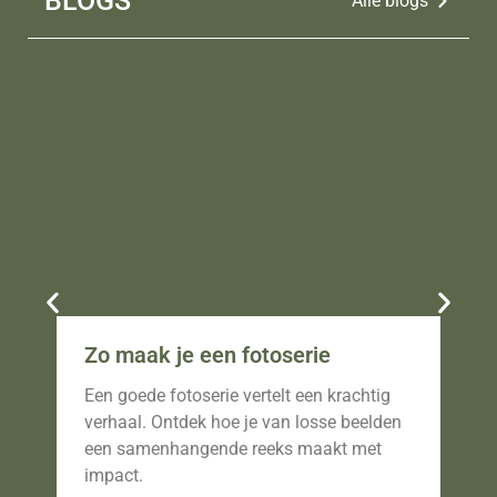
BLOGS
Alle blogs
Zo maak je een fotoserie
Fo
br
Een goede fotoserie vertelt een krachtig
Ont
verhaal. Ontdek hoe je van losse beelden
vas
een samenhangende reeks maakt met
dwi
impact.