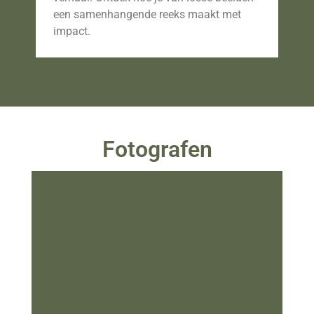
vas
een samenhangende reeks maakt met
dwi
impact.
fot
Fotografen