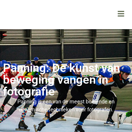
Panning: De kunst van
beweging vangen in
fotografie
Panning is een van de meest boeiende en
dynamische technieken voor fotografen.