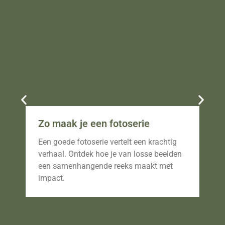
Zo maak je een fotoserie
Fo
br
Een goede fotoserie vertelt een krachtig
Ont
verhaal. Ontdek hoe je van losse beelden
vas
een samenhangende reeks maakt met
dwi
impact.
fot