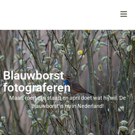
Blauwborst
fotograferen
Maart roert zijn staart en april doet wat hij wil. De
Blauwborst is nu in Nederland!