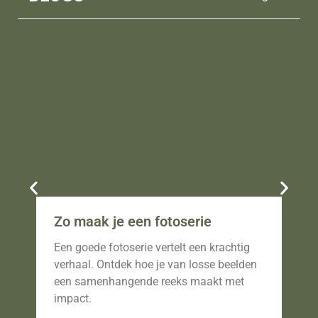
Zo maak je een fotoserie
Fo
br
Een goede fotoserie vertelt een krachtig
Ont
verhaal. Ontdek hoe je van losse beelden
vas
een samenhangende reeks maakt met
dwi
impact.
fot