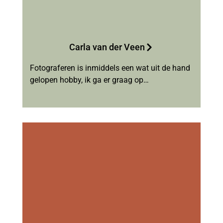
Carla van der Veen
Fotograferen is inmiddels een wat uit de hand
gelopen hobby, ik ga er graag op…